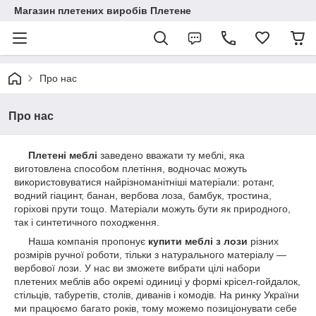
Магазин плетених виробів Плетене
Про нас
Про нас
Плетені меблі
заведено вважати ту меблі, яка
виготовлена способом плетіння, водночас можуть
використовуватися найрізноманітніші матеріали: ротанг,
водний гіацинт, банан, вербова лоза, бамбук, тростина,
горіхові прути тощо. Матеріали можуть бути як природного,
так і синтетичного походження.
Наша компанія пропонує
купити меблі з лози
різних
розмірів ручної роботи, тільки з натурального матеріалу —
вербової лози. У нас ви зможете вибрати цілі набори
плетених меблів або окремі одиниці у формі крісел-гойдалок,
стільців, табуретів, столів, диванів і комодів. На ринку України
ми працюємо багато років, тому можемо позиціонувати себе